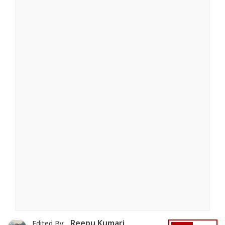
Reepu Kumari
Edited By: