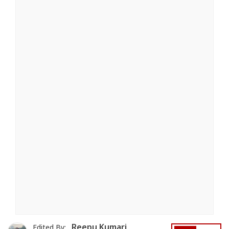
Reepu Kumari
Edited By: