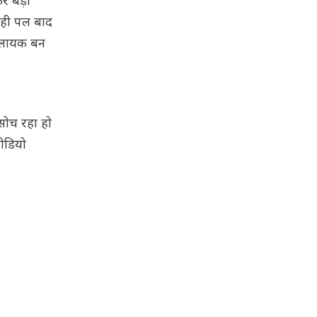
कर बड़ी
 ही पल बाद
े लायक बन
 सोच रहा हो
ीडियो