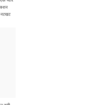
क प्यारे
एक्शन
की नटखट