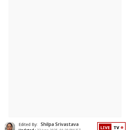
Shilpa Srivastava
Edited By:
LIVE
TV