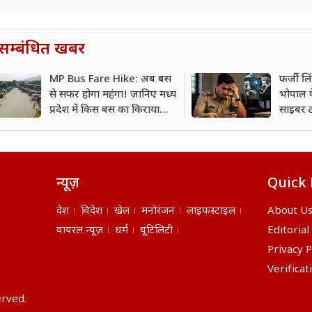
सम्बंधित खबर
MP Bus Fare Hike: अब बस
फर्जी लि
से सफर होगा महंगा! जानिए मध्य
भोपाल क
प्रदेश में किस बस का किराया
साइबर ठ
कितना बढ़ा?
रुपये
न्यूज़
Quick 
देश
विदेश
खेल
मनोरंजन
लाइफस्टाइल
About U
वायरल न्यूज़
धर्म
यूटिलिटी
Editorial
Privacy P
Verificat
erved.