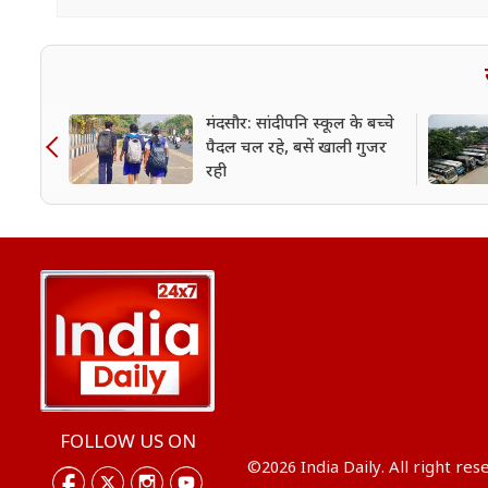
मंदसौर: सांदीपनि स्कूल के बच्चे
पैदल चल रहे, बसें खाली गुजर
रही
FOLLOW US ON
©2026 India Daily. All right res