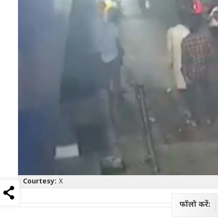
Courtesy:
X
फॉलो करें: