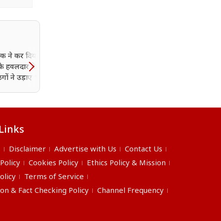
ंक ने कर दिया बड़ा खेल,
हार के बाद BJP का बड़ा एक्
े हवलदार के खाते से
दतिया की पूरी जिला
गों ने उड़ाए 1.96 लाख
कार्यकारिणी भंग; जिला अध्यक
भी हटाए गए
Links
s
Disclaimer
Advertise with Us
Contact Us
 Policy
Cookies Policy
Ethics Policy & Mission
olicy
Terms of Service
ion & Fact Checking Policy
Channel Frequency