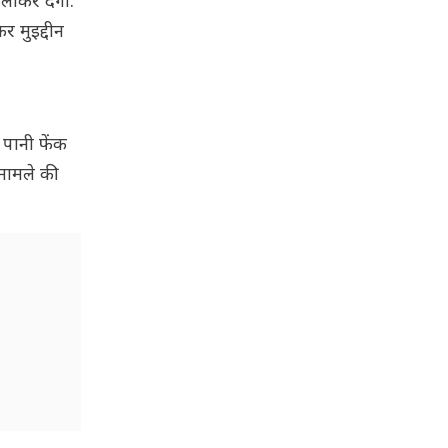
 लाकर देगा.
र मुइद्दीन
 पानी फेंक
 मामले की