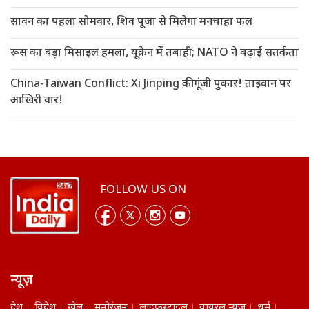
सावन का पहला सोमवार, शिव पूजा से मिलेगा मनचाहा फल
रूस का बड़ा मिसाइल हमला, यूक्रेन में तबाही; NATO ने बढ़ाई सतर्कता
China-Taiwan Conflict: Xi Jinping की गूंजी पुकार! ताइवान पर
आखिरी वार!
FOLLOW US ON
न्यूज़
देश
विदेश
खेल
मनोरंजन
लाइफस्टाइल
वायरल न्यूज़
धर्म