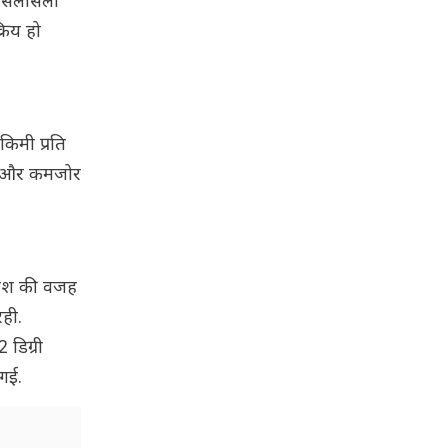
 सिलसिला
रिय हो
िमी प्रति
नों और कमजोर
ारिश की वजह
रही.
डिग्री
 गई.