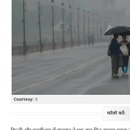
Courtesy:
X
फॉलो करें: