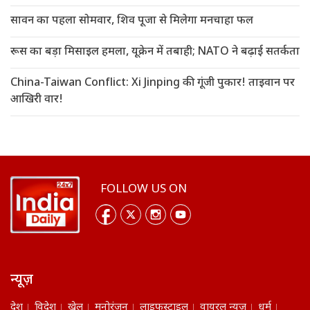
सावन का पहला सोमवार, शिव पूजा से मिलेगा मनचाहा फल
रूस का बड़ा मिसाइल हमला, यूक्रेन में तबाही; NATO ने बढ़ाई सतर्कता
China-Taiwan Conflict: Xi Jinping की गूंजी पुकार! ताइवान पर
आखिरी वार!
FOLLOW US ON
न्यूज़
देश
विदेश
खेल
मनोरंजन
लाइफस्टाइल
वायरल न्यूज़
धर्म