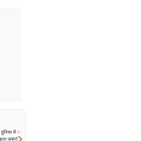
दुनिया में लगातार
मानसून का तांडव! दिल्ली में
रहना जरूरी…’ IIT
रिकॉर्ड तोड़ बारिश, अगस्त के