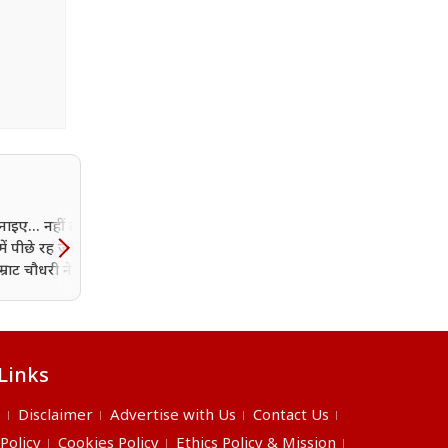
ाइए... नहीं तो विकास
चालान के डर से रुका बाइकर,
में पीछे रह जाएंगे',
लेकिन पटना पुलिस ने जो
्राट चौधरी ने की अपील
किया... देखकर हर कोई मुस्कु
उठा
Links
s
Disclaimer
Advertise with Us
Contact Us
 Policy
Cookies Policy
Ethics Policy & Mission