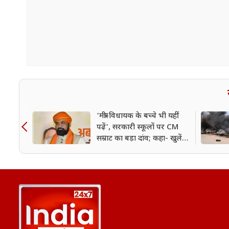
'मंत्री-विधायक के बच्चे भी यहीं
पढ़ें', सरकारी स्कूलों पर CM
सम्राट का बड़ा दांव; कहा- खुलेंगे
400 नए कॉलेज