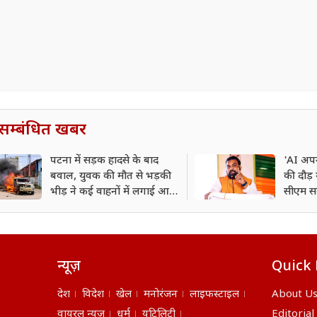
सम्बंधित खबर
पटना में सड़क हादसे के बाद
'AI अपन
बवाल, युवक की मौत से भड़की
की दौड़ 
भीड़ ने कई वाहनों में लगाई आग;
सीएम सम
हाईवे घंटों तक रहा जाम
न्यूज़
Quick 
देश
विदेश
खेल
मनोरंजन
लाइफस्टाइल
About U
वायरल न्यूज़
धर्म
यूटिलिटी
Editorial