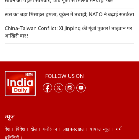
सावन का पहला सोमवार, शिव पूजा से मिलेगा मनचाहा फल
रूस का बड़ा मिसाइल हमला, यूक्रेन में तबाही; NATO ने बढ़ाई सतर्कता
China-Taiwan Conflict: Xi Jinping की गूंजी पुकार! ताइवान पर
आखिरी वार!
FOLLOW US ON
न्यूज़
देश
विदेश
खेल
मनोरंजन
लाइफस्टाइल
वायरल न्यूज़
धर्म
यूटिलिटी