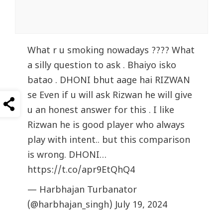
What r u smoking nowadays ???? What
a silly question to ask . Bhaiyo isko
batao . DHONI bhut aage hai RIZWAN
se Even if u will ask Rizwan he will give
u an honest answer for this . I like
Rizwan he is good player who always
play with intent.. but this comparison
is wrong. DHONI…
https://t.co/apr9EtQhQ4
— Harbhajan Turbanator
(@harbhajan_singh)
July 19, 2024