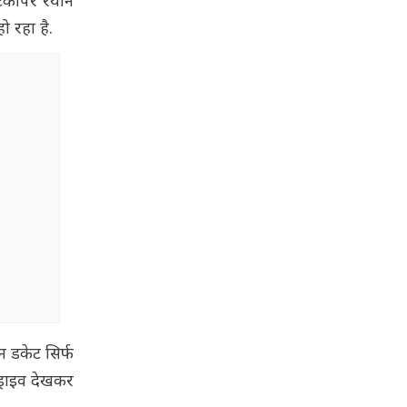
केटकीपर रयान
ो रहा है.
न डकेट सिर्फ
्राइव देखकर