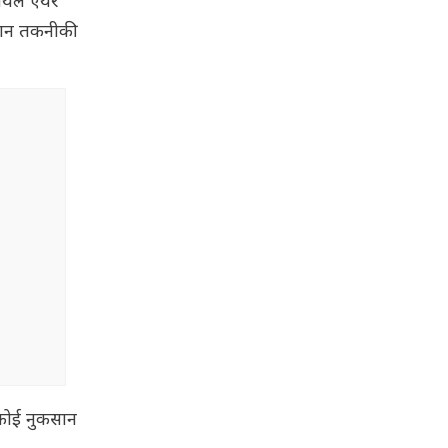
 रॉयल एयर
ौरान तकनीकी
 कोई नुकसान