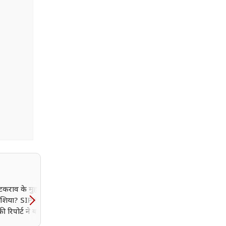
टकराव के मुहाने पर
यूक्रेन के बाद क्या अब NAT
 एशिया? SIPRI और
पर हमला करेंगे पुतिन? अमेर
की रिपोर्ट ने बढ़ाई चिंता
खुफिया रिपोर्ट में बड़ा दावा