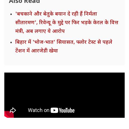
Also Read
'बचकाने और बेतुके बयान दे रही हैं निर्मला
सीतारमण', रिवेन्यू के मुद्दे पर फिर भड़के केरल के वित्त
मंत्री, अब लगाए ये आरोप
बिहार में 'भोज-भात' सियासत, फ्लोर टेस्ट से पहले
टेंशन में आरजेडी खेमा