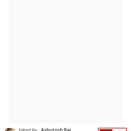
Ashutosh Rai
Edited By: