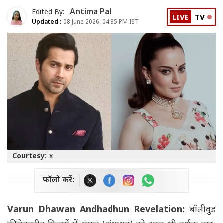
Antima Pal
Edited By:
LIVE
TV
Updated :
08 June 2026, 04:35 PM IST
Courtesy:
x
फॉलो करें:
Varun Dhawan Andhadhun Revelation:
बॉलीवुड