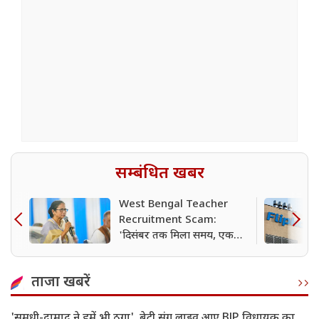
सम्बंधित खबर
West Bengal Teacher
Recruitment Scam:
'दिसंबर तक मिला समय, एक
साल में सुलझा लेंगे' सुप्रीम कोर्ट
के फैसले पर CM ममता ने किया
ताजा खबरें
बड़ा दावा
'समधी-दामाद ने हमें भी ठगा', बेटी संग लाइव आए BJP विधायक का