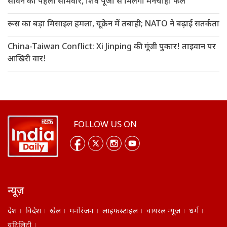
सावन का पहला सोमवार, शिव पूजा से मिलेगा मनचाहा फल
रूस का बड़ा मिसाइल हमला, यूक्रेन में तबाही; NATO ने बढ़ाई सतर्कता
China-Taiwan Conflict: Xi Jinping की गूंजी पुकार! ताइवान पर
आखिरी वार!
FOLLOW US ON
न्यूज़
देश
विदेश
खेल
मनोरंजन
लाइफस्टाइल
वायरल न्यूज़
धर्म
यूटिलिटी