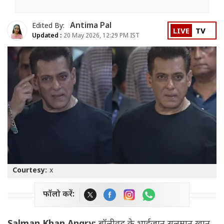
Antima Pal
Edited By:
LIVE
TV
Updated :
20 May 2026, 12:29 PM IST
Courtesy:
x
फॉलो करें: