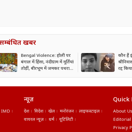
सम्बंधित खबर
Bengal Violence: होली पर
कौन हैं
बंगाल में हिंसा, नंदीग्राम में मूर्तियां
श्रीनिव
तोड़ीं, बीरभूम में जमकर पथराव;
रद्द कि
3 दिन तक इंटरनेट बंद
हिंसा क
न्यूज़
Quick 
IMD
देश
विदेश
खेल
मनोरंजन
लाइफस्टाइल
About U
वायरल न्यूज़
धर्म
यूटिलिटी
Editorial
Privacy P