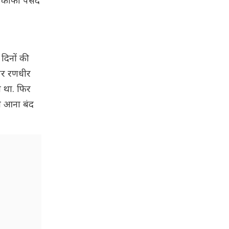
ां काफी पसंद
दिनों की
 पर रणधीर
ा था. फिर
ने आना बंद