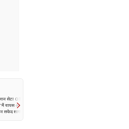
प्लान सेट! OTT पर
क्रिस हैनसेन अब कहां हैं? रॉबर
‘मैं वापस आऊंगा’ से
पैटिनसन की 'Primetime' 
न सफेद सागर’ तक ये
बाद फिर चर्चा में आया 'To
-सीरीज मचा रही तहलका
Catch a Predator' होस्ट