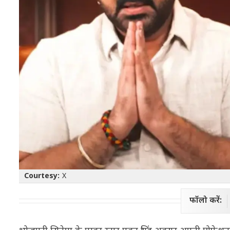
Courtesy:
X
फॉलो करें: