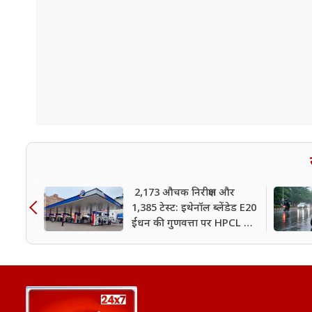
2,173 औचक निरीक्षण और
1,385 टेस्ट: इथेनॉल ब्लेंडेड E20
ईंधन की गुणवत्ता पर HPCL का
बड़ा दावा