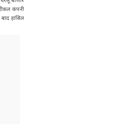
 घरेलू बाजार
व्हीकल कंपनी
ल बाद हासिल