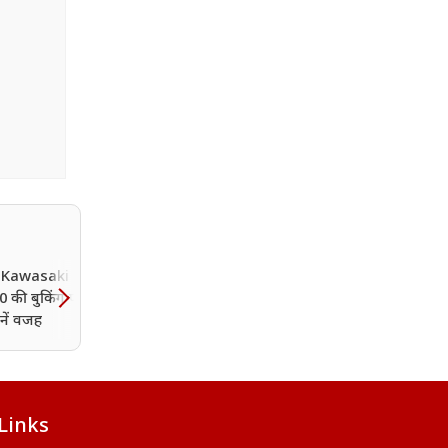
ें Kawasaki MY26
सर्विस सेंटर का खर्च बचाना है?
 की बुकिंग पर लगी
5 छोटे ट्रिक्स बदल देंगे आपक
नें वजह
बाइक की हालत, राइड देखक
सब पूछेंगे राज
Links