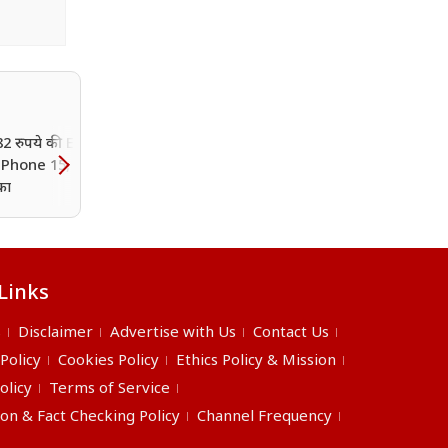
282 रुपये की EMI पर घर
iPhone 15, छूट न जाएं
का
Links
s
Disclaimer
Advertise with Us
Contact Us
 Policy
Cookies Policy
Ethics Policy & Mission
olicy
Terms of Service
ion & Fact Checking Policy
Channel Frequency