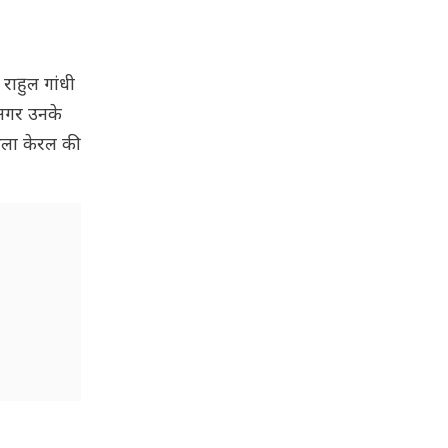
 राहुल गांधी
ि अगर उनके
िथला केरल की