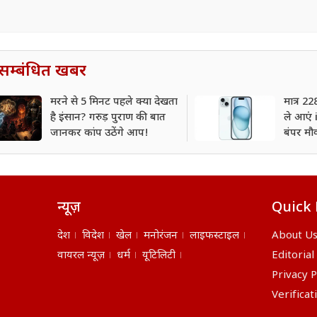
सम्बंधित खबर
मरने से 5 मिनट पहले क्या देखता
मात्र 2
है इंसान? गरुड़ पुराण की बात
ले आएं 
जानकर कांप उठेंगे आप!
बंपर मौ
न्यूज़
Quick 
देश
विदेश
खेल
मनोरंजन
लाइफस्टाइल
About U
वायरल न्यूज़
धर्म
यूटिलिटी
Editorial
Privacy P
Verificat