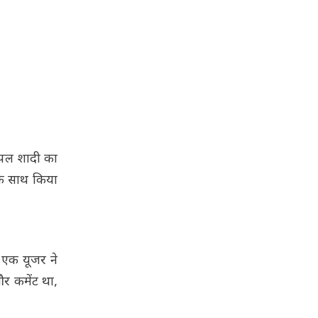
ह पल शादी का
के साथ किया
' एक यूजर ने
र कमेंट था,