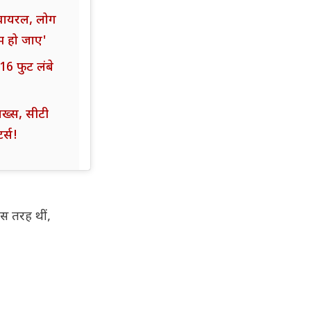
 वायरल, लोग
्म हो जाए'
6 फुट लंबे
शख्स, सीटी
र्स!
 इस तरह थीं,