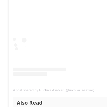
A post shared by Ruchika Asatkar (@ruchika_asatkar)
Also Read