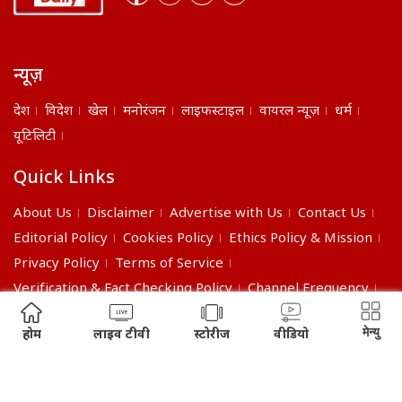
न्यूज़
देश
विदेश
खेल
मनोरंजन
लाइफस्टाइल
वायरल न्यूज़
धर्म
यूटिलिटी
Quick Links
About Us
Disclaimer
Advertise with Us
Contact Us
Editorial Policy
Cookies Policy
Ethics Policy & Mission
Privacy Policy
Terms of Service
Verification & Fact Checking Policy
Channel Frequency
©2026 India Daily. All right reserved.
मेन्यु
होम
लाइव टीवी
स्टोरीज
वीडियो