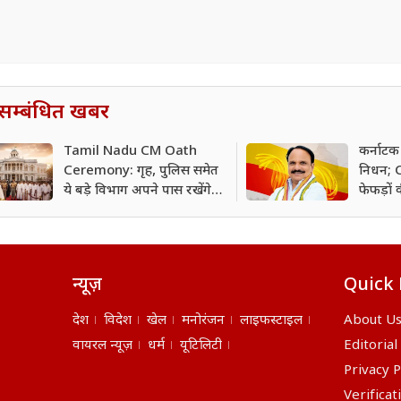
सम्बंधित खबर
Tamil Nadu CM Oath
कर्नाटक 
Ceremony: गृह, पुलिस समेत
निधन; CM
ये बड़े विभाग अपने पास रखेंगे
फेफड़ों 
थलपति विजय? सामने आई
मंत्रियों की लिस्ट
न्यूज़
Quick 
देश
विदेश
खेल
मनोरंजन
लाइफस्टाइल
About U
वायरल न्यूज़
धर्म
यूटिलिटी
Editorial
Privacy P
Verificat