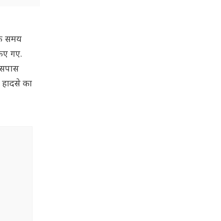
 के समय
किए गए.
 आसपास
द हादसे का