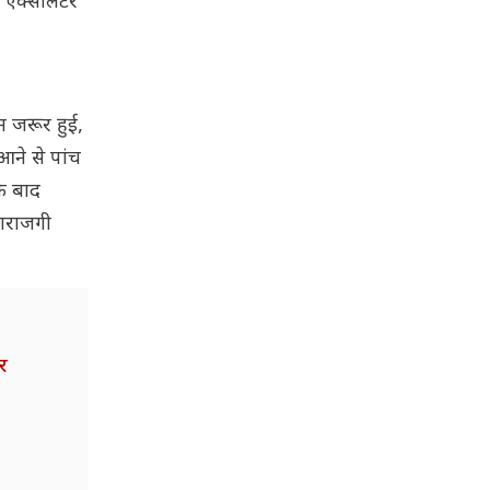
 एक्सीलेटर
म जरूर हुई,
आने से पांच
के बाद
नाराजगी
र