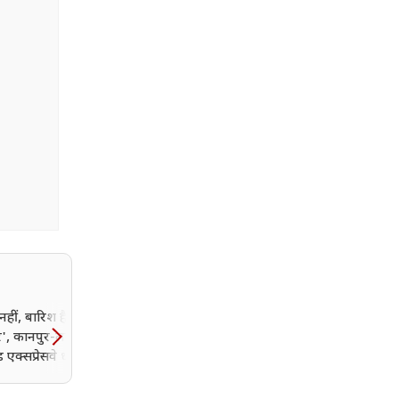
 नहीं, बारिश है
3 साल में बिखर गया अतीक
ार', कानपुर-लखनऊ
अहमद का परिवार, बेटे की मौत
्ड एक्सप्रेसवे धंसने पर
फिर टूटा कुनबा
की सफाई