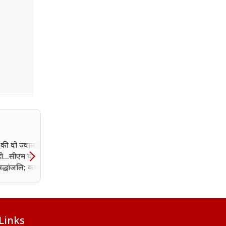
 की वो ज्वाला आज भी
ी...सीएम योगी ने दी
रद्धांजलि; काकोरी ट्रेन
को किया याद
Links