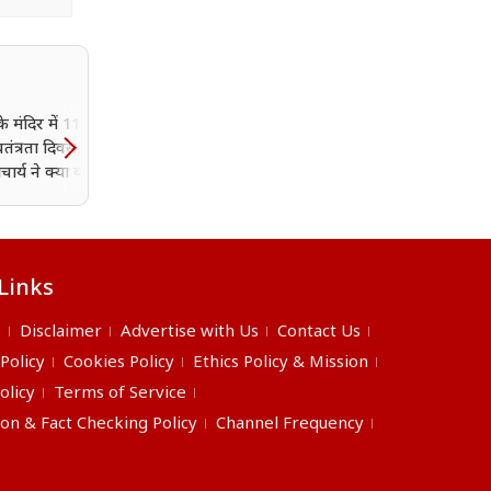
े मंदिर में 11 अगस्त को
मंदसौर: सांदीपनि स्कूल के बच्
वतंत्रता दिवस, जानें
पैदल चल रहे, बसें खाली गुज
चार्य ने क्या बताई इसकी
रही
Links
s
Disclaimer
Advertise with Us
Contact Us
 Policy
Cookies Policy
Ethics Policy & Mission
olicy
Terms of Service
ion & Fact Checking Policy
Channel Frequency