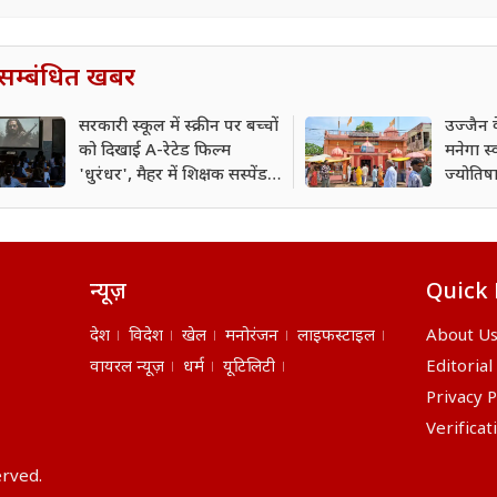
सम्बंधित खबर
सरकारी स्कूल में स्क्रीन पर बच्चों
उज्जैन क
को दिखाई A-रेटेड फिल्म
मनेगा स्
'धुरंधर', मैहर में शिक्षक सस्पेंड;
ज्योतिषा
मचा हड़कंप
वजह
न्यूज़
Quick 
देश
विदेश
खेल
मनोरंजन
लाइफस्टाइल
About U
वायरल न्यूज़
धर्म
यूटिलिटी
Editorial
Privacy P
Verificat
erved.