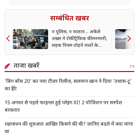
सम्बंधित खबर
न पुलिस, न चालान... अकेले
शख्स ने रोकी ट्रैफिक की मनमानी,
सड़क नियम तोड़ने वालों के
खिलाफ खोला मोर्चा
ताजा खबरें
'बिग बॉस 20' का नया टीजर रिलीज, सलमान खान ने दिया 'तथास-टू'
का हिंट
15 अगस्त से पहले फाइनल हुई प्लेइंग XI! 2 पोजिशन पर सस्पेंश
बरकरार
रक्षाबंधन की शुरुआत आखिर किसने की थी? जानिए बदले में क्या मांगा
था