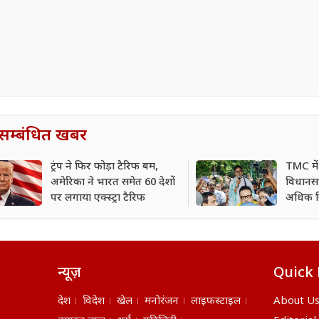
सम्बंधित खबर
ट्रंप ने फिर फोड़ा टैरिफ बम,
TMC में
अमेरिका ने भारत समेत 60 देशों
विधानसभ
पर लगाया एक्स्ट्रा टैरिफ
अधिक व
सकते है
न्यूज़
Quick 
देश
विदेश
खेल
मनोरंजन
लाइफस्टाइल
About U