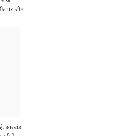
काश के
क सीट पर जीत
है. झारखंड