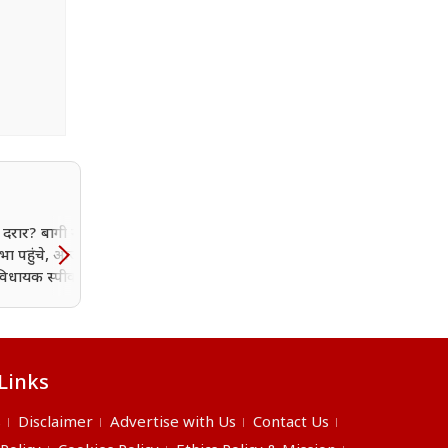
 दरार? बागी नेता बंगाल
ा पहुंचे, आज 55 से
िधायक स्पीकर को सौंप
ं आवेदन
Links
s
Disclaimer
Advertise with Us
Contact Us