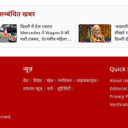
सम्बंधित खबर
दिल्ली में तेज रफ्तार
‘बदलती 
Mercedes ने Wagon R को
सीखते 
मारी टक्कर, 70 वर्षीय महिला की
दिल्ली दी
मौत; पुलिसकर्मी का बेटा
पीएम मो
गिरफ्तार
न्यूज़
Quick 
देश
विदेश
खेल
मनोरंजन
लाइफस्टाइल
About U
वायरल न्यूज़
धर्म
यूटिलिटी
Editorial
Privacy P
Verificat
erved.