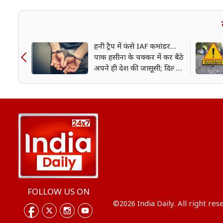
हनी ट्रैप में फंसे IAF कमांडर...
पाक हसीना के चक्कर में कर बैठे
अपने ही देश की जासूसी; दिल्ली
पुलिस ने किया गिरफ्तार
FOLLOW US ON
©2026 India Daily. All right res