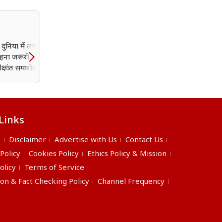
दुनिया में लगातार
मानसून का तांडव! दिल्ली में
रहना जरूरी…’ IIT
रिकॉर्ड तोड़ बारिश, अगस्त के
क्षांत समारोह में बोले
पहले हफ्ते में पिछले 15 सालों 
दी
सबसे ज्यादा बारिश दर्ज
Links
s
Disclaimer
Advertise with Us
Contact Us
 Policy
Cookies Policy
Ethics Policy & Mission
olicy
Terms of Service
ion & Fact Checking Policy
Channel Frequency