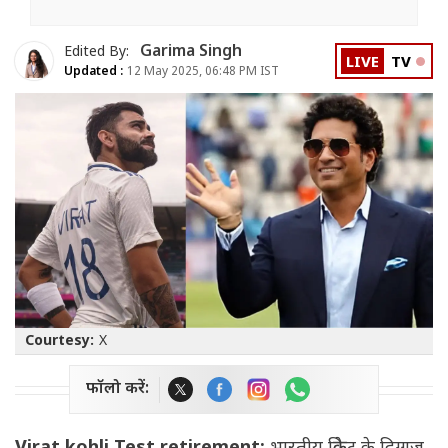
Garima Singh
Edited By:
LIVE
TV
Updated :
12 May 2025, 06:48 PM IST
Courtesy:
X
फॉलो करें: