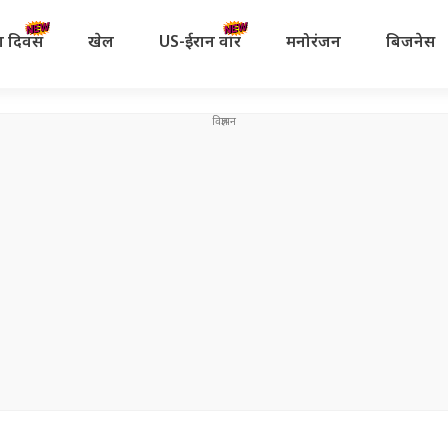
रता दिवस
खेल
US-ईरान वॉर
मनोरंजन
बिजनेस