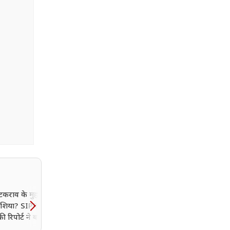
टकराव के मुहाने पर
यूक्रेन के बाद क्या अब NAT
 एशिया? SIPRI और
पर हमला करेंगे पुतिन? अमेर
की रिपोर्ट ने बढ़ाई चिंता
खुफिया रिपोर्ट में बड़ा दावा