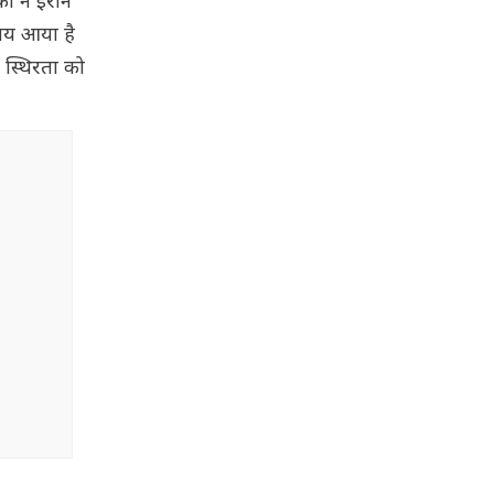
का ने ईरान
समय आया है
य स्थिरता को