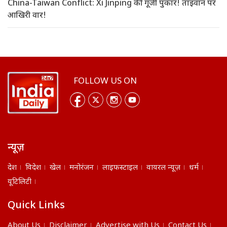
China-Taiwan Conflict: Xi Jinping की गूंजी पुकार! ताइवान पर
आखिरी वार!
FOLLOW US ON
न्यूज़
देश
विदेश
खेल
मनोरंजन
लाइफस्टाइल
वायरल न्यूज़
धर्म
यूटिलिटी
Quick Links
About Us
Disclaimer
Advertise with Us
Contact Us