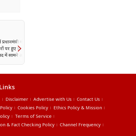
 प्रधानमंत्री मोदी के
'जब तक सामाजिक भेदभाव
रों पर हुए इतने करोड़
रहेगा, आरक्षण भी रहेगा': मो
सद में सामने आए पूरे
भागवत बोले- सक्षम लोग स्वेच
से छोड़ें आरक्षण का लाभ
Links
s
Disclaimer
Advertise with Us
Contact Us
 Policy
Cookies Policy
Ethics Policy & Mission
olicy
Terms of Service
ion & Fact Checking Policy
Channel Frequency