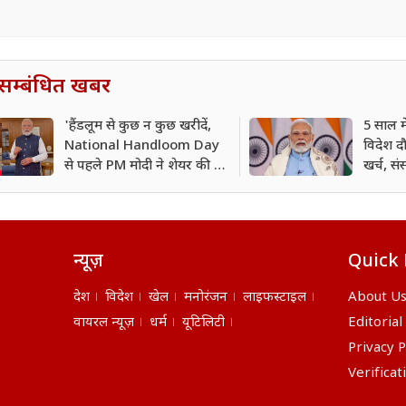
सम्बंधित खबर
'हैंडलूम से कुछ न कुछ खरीदें,
5 साल में
National Handloom Day
विदेश दौ
से पहले PM मोदी ने शेयर की नई
खर्च, सं
रील; देशवासियों से की ये अपील
आंकड़े
न्यूज़
Quick 
देश
विदेश
खेल
मनोरंजन
लाइफस्टाइल
About U
वायरल न्यूज़
धर्म
यूटिलिटी
Editorial
Privacy P
Verificat