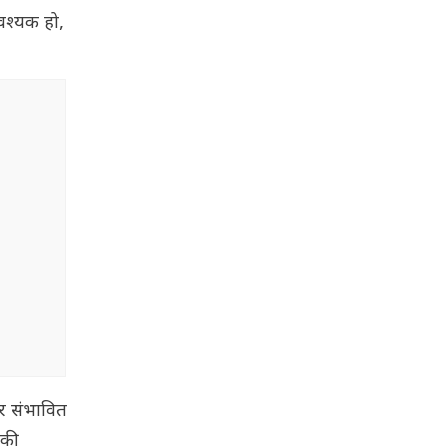
वश्यक हो,
और संभावित
नकी