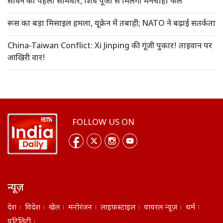
सावन का पहला सोमवार, शिव पूजा से मिलेगा मनचाहा फल
रूस का बड़ा मिसाइल हमला, यूक्रेन में तबाही; NATO ने बढ़ाई सतर्कता
China-Taiwan Conflict: Xi Jinping की गूंजी पुकार! ताइवान पर
आखिरी वार!
FOLLOW US ON
न्यूज़
देश
विदेश
खेल
मनोरंजन
लाइफस्टाइल
वायरल न्यूज़
धर्म
यूटिलिटी