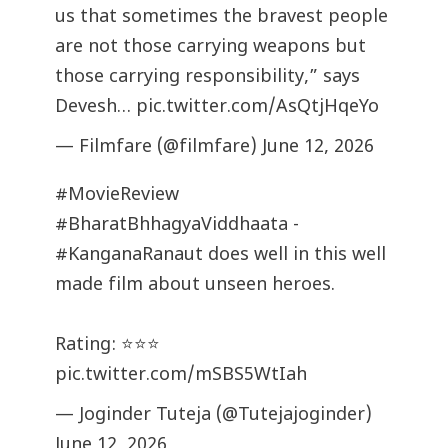
us that sometimes the bravest people
are not those carrying weapons but
those carrying responsibility,” says
Devesh…
pic.twitter.com/AsQtjHqeYo
— Filmfare (@filmfare)
June 12, 2026
#MovieReview
#BharatBhhagyaViddhaata
-
#KanganaRanaut
does well in this well
made film about unseen heroes.
Rating: ⭐️⭐️⭐️
pic.twitter.com/mSBS5WtIah
— Joginder Tuteja (@Tutejajoginder)
June 12, 2026