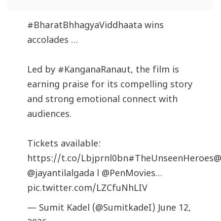
#BharatBhhagyaViddhaata
wins
accolades …
Led by
#KanganaRanaut
, the film is
earning praise for its compelling story
and strong emotional connect with
audiences.
Tickets available:
https://t.co/Lbjprnl0bn
#TheUnseenHeroes
@
@jayantilalgada
l
@PenMovies
…
pic.twitter.com/LZCfuNhLIV
— Sumit Kadel (@SumitkadeI)
June 12,