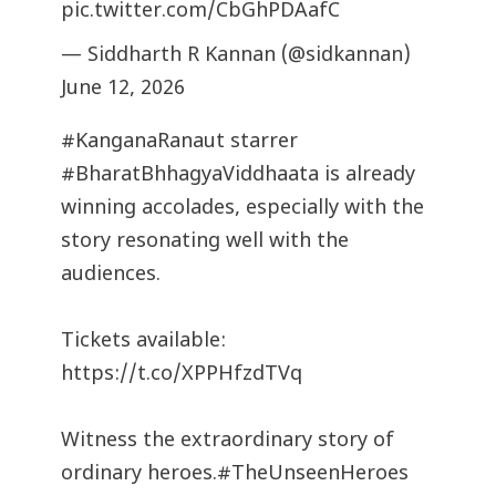
pic.twitter.com/CbGhPDAafC
— Siddharth R Kannan (@sidkannan)
June 12, 2026
#KanganaRanaut
starrer
#BharatBhhagyaViddhaata
is already
winning accolades, especially with the
story resonating well with the
audiences.
Tickets available:
https://t.co/XPPHfzdTVq
Witness the extraordinary story of
ordinary heroes.
#TheUnseenHeroes