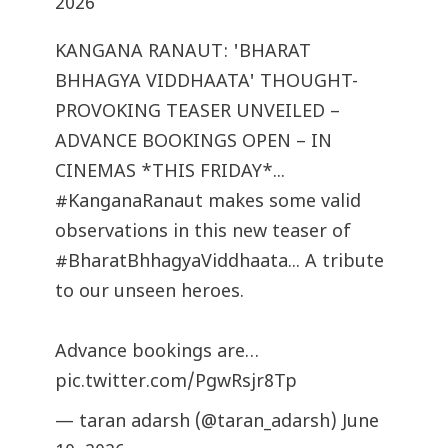
2026
KANGANA RANAUT: 'BHARAT
BHHAGYA VIDDHAATA' THOUGHT-
PROVOKING TEASER UNVEILED –
ADVANCE BOOKINGS OPEN – IN
CINEMAS *THIS FRIDAY*...
#KanganaRanaut
makes some valid
observations in this new teaser of
#BharatBhhagyaViddhaata
... A tribute
to our unseen heroes.
Advance bookings are…
pic.twitter.com/PgwRsjr8Tp
— taran adarsh (@taran_adarsh)
June