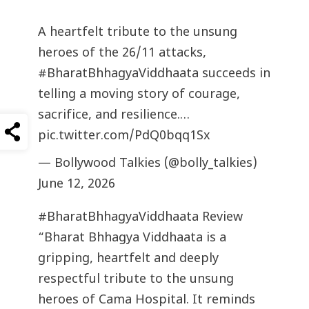
A heartfelt tribute to the unsung
heroes of the 26/11 attacks,
#BharatBhhagyaViddhaata
succeeds in
telling a moving story of courage,
sacrifice, and resilience.…
pic.twitter.com/PdQ0bqq1Sx
— Bollywood Talkies (@bolly_talkies)
June 12, 2026
#BharatBhhagyaViddhaata
Review
“Bharat Bhhagya Viddhaata is a
gripping, heartfelt and deeply
respectful tribute to the unsung
heroes of Cama Hospital. It reminds