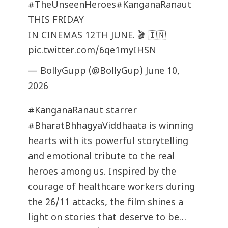
#TheUnseenHeroes
#KanganaRanaut
THIS FRIDAY
IN CINEMAS 12TH JUNE. 🎬 🇮🇳
pic.twitter.com/6qe1myIHSN
— BollyGupp (@BollyGup)
June 10,
2026
#KanganaRanaut
starrer
#BharatBhhagyaViddhaata
is winning
hearts with its powerful storytelling
and emotional tribute to the real
heroes among us. Inspired by the
courage of healthcare workers during
the 26/11 attacks, the film shines a
light on stories that deserve to be…