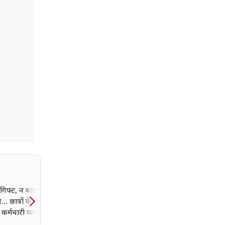
गिफ्ट, न बड़ा
हमे तुमसे प्यार कितना... रेस्तरां
 छात्रों के छोटे से प्यार
बुजुर्ग पति ने नौजवानों को भी
न कर्मचारी का बर्थडे बना
किया फेल, पत्नी के लिए किय
दगार
कुछ ऐसा