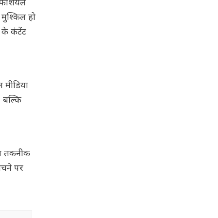
टिफिशियल
मुश्किल हो
े कंटेंट
ल मीडिया
, बल्कि
वल तकनीक
ोचने पर