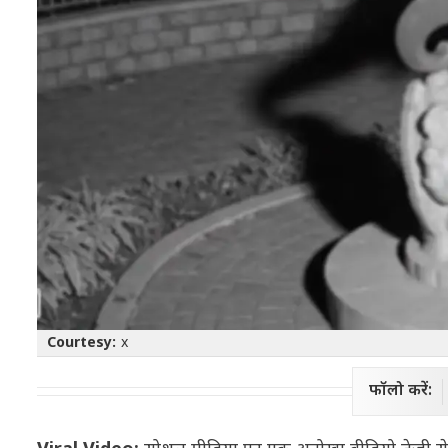
Courtesy:
x
फॉलो करें: