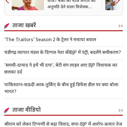
चार्ज? बैंकों को चार्ज लगाने की
अनुमति देने वाला विधेयक
लोकसभा से पारित
ताजा खबरें
'The Traitors' Season 2 के ट्रेलर ने मचाया बवाल
चंडीगढ़ व्यापार मंडल के दिग्गज नेता की BJP में एंट्री, बदलेंगे समीकरण?
'समधी-दामाद ने हमें भी ठगा', बेटी संग लाइव आए BJP विधायक का
छलका दर्द
पाकिस्तान-सऊदी अरब-तुर्किए के बीच हुई डिफेंस डील पर क्या बोला
भारत?
ताजा वीडियो
श्रीराम को लेकर टिप्पणी से बढ़ा विवाद, सपा-BJP में आरोप-प्रत्यार तेज