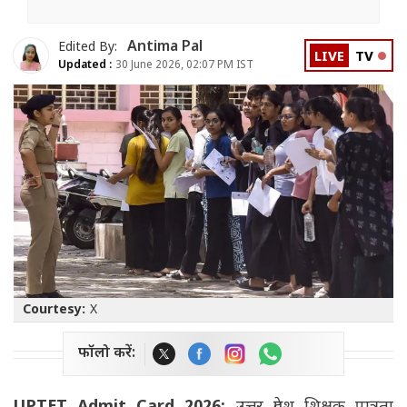
Antima Pal
Edited By:
LIVE
TV
Updated :
30 June 2026, 02:07 PM IST
Courtesy:
X
फॉलो करें: