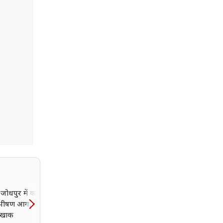
जोधपुर में कार सर्विस
राजस्थान के गांव में पहली बा
ें भीषण आग, कई वाहन
पहुंची रोडवेज बस, ढोल-नगाड़
खाक
और आरती से हुआ ऐतिहासि