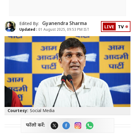
Gyanendra Sharma
Edited By:
LIVE
TV
Updated :
01 August 2025, 09:53 PM IST
Courtesy:
Social Media
फॉलो करें: