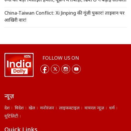
रूस का बड़ा मिसाइल हमला, यूक्रेन में तबाही; NATO ने बढ़ाई सतर्कता
China-Taiwan Conflict: Xi Jinping की गूंजी पुकार! ताइवान पर
आखिरी वार!
FOLLOW US ON
न्यूज़
देश
विदेश
खेल
मनोरंजन
लाइफस्टाइल
वायरल न्यूज़
धर्म
यूटिलिटी
Quick Links