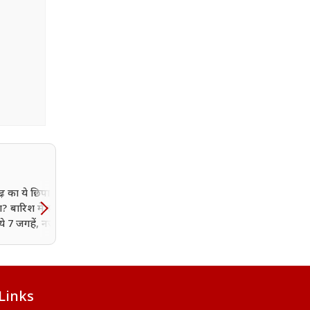
ढ़ का ये छिपा खजाना
ा? बारिश में स्वर्ग बन
 ये 7 जगहें, नजारे देख
ैठेंगे
Links