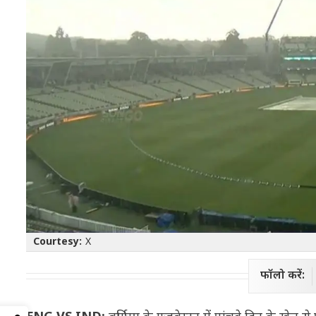
Courtesy:
X
फॉलो करें: