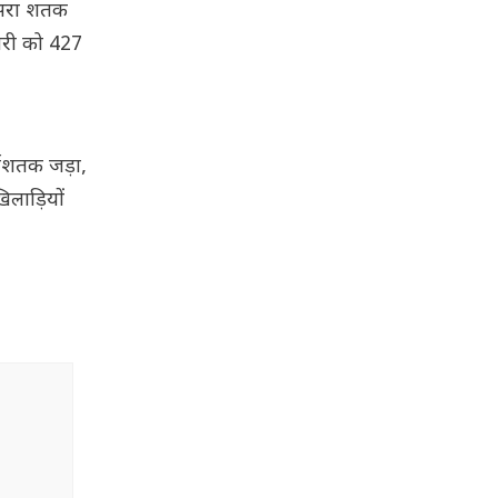
तीसरा शतक
पारी को 427
्धशतक जड़ा,
लाड़ियों