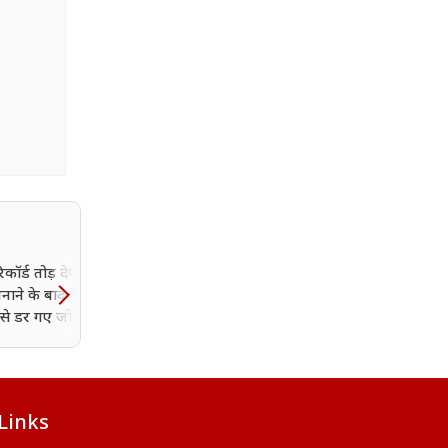
िकॉर्ड तोड़ देगा... वर्ल्ड
क्या World Cup 2027 से 
बनाने के बाद भी वैभव
जाएगा इन दो स्टार बल्लेबाजों
शी से डर गए जोस बटलर!
का पत्ता? आकाश चोपड़ा की
भविष्यवाणी ने मचाई हलचल
Links