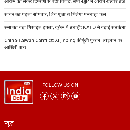
श्रीराम को लेकर टिप्पणी से बढ़ा विवाद, सपा-BJP में आरोप-प्रत्यार तेज
सावन का पहला सोमवार, शिव पूजा से मिलेगा मनचाहा फल
रूस का बड़ा मिसाइल हमला, यूक्रेन में तबाही; NATO ने बढ़ाई सतर्कता
China-Taiwan Conflict: Xi Jinping की गूंजी पुकार! ताइवान पर
आखिरी वार!
FOLLOW US ON
न्यूज़